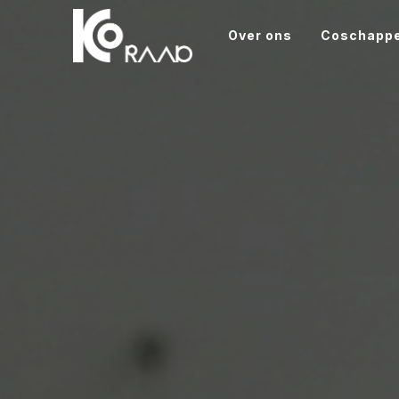
Over ons
Coschapp