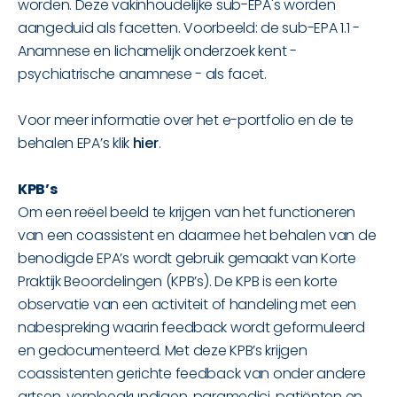
worden. Deze vakinhoudelijke sub-EPA's worden
aangeduid als facetten. Voorbeeld: de sub-EPA 1.1 -
Anamnese en lichamelijk onderzoek kent -
psychiatrische anamnese - als facet.
Voor meer informatie over het e-portfolio en de te
behalen EPA’s klik
hier
.
KPB’s
Om een reëel beeld te krijgen van het functioneren
van een coassistent en daarmee het behalen van de
benodigde EPA’s wordt gebruik gemaakt van Korte
Praktijk Beoordelingen (KPB’s). De KPB is een korte
observatie van een activiteit of handeling met een
nabespreking waarin feedback wordt geformuleerd
en gedocumenteerd. Met deze KPB’s krijgen
coassistenten gerichte feedback van onder andere
artsen, verpleegkundigen, paramedici, patiënten en