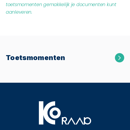
toetsmomenten gemakkelijk je documenten kunt
aanleveren.
Toetsmomenten
Klinisch redeneren toets
Tijdens het CKOvoor maak je een klinisch
redeneren toets. Dit is een formatieve toets
waarin je kennis en klinisch redeneren
vaardigheden getoetst worden aan de hand
van circa 40 vragen over het betreffende
coschap. De score en de vergelijking met peers
(zowel binnen je cogroep als de hele jaargang)