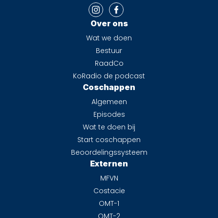
moet leiden tot een reflectie op het klinisch
redeneren en inzicht op waar je kennishiaten
Over ons
zitten. Afhankelijk van je score wordt gevraagd
Wat we doen
om een beknopte (indien score voldoende) of
Bestuur
uitgebreide (indien score onvoldoende) reflectie
RaadCo
te schrijven. Ongeveer twee weken na de toets
KoRadio de podcast
ontvang je een e-mail met daarin de uitslag en
Coschappen
wat van je verwacht wordt t.a.v. het schrijven
Algemeen
van een reflectie.
Episodes
Wat te doen bij
In episode zes gaat deze toets over
Start coschappen
dermatologie en KNO. Je dient deze toets met
Beoordelingssysteem
een voldoende te behalen. Wanneer dit de
Externen
eerste keer niet lukt is er de mogelijkheid om deze
MFVN
toets te herkansen.
Costacie
OMT-1
De toets regeling van de toets klinisch redeneren
OMT-2