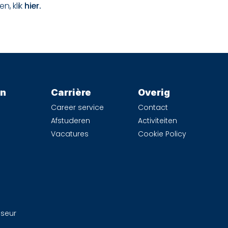
n, klik
hier.
en
Carrière
Overig
Career service
Contact
Afstuderen
Activiteiten
Vacatures
Cookie Policy
iseur