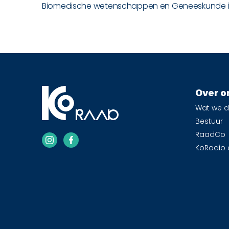
Biomedische wetenschappen en Geneeskunde in de
Over o
Wat we 
Bestuur
RaadCo
KoRadio 