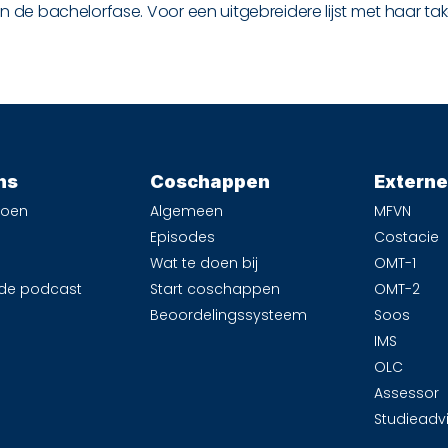
 bachelorfase. Voor een uitgebreidere lijst met haar take
ns
Coschappen
Extern
doen
Algemeen
MFVN
Episodes
Costacie
Wat te doen bij
OMT-1
de podcast
Start coschappen
OMT-2
Beoordelingssysteem
Soos
IMS
OLC
Assessor
Studieadv